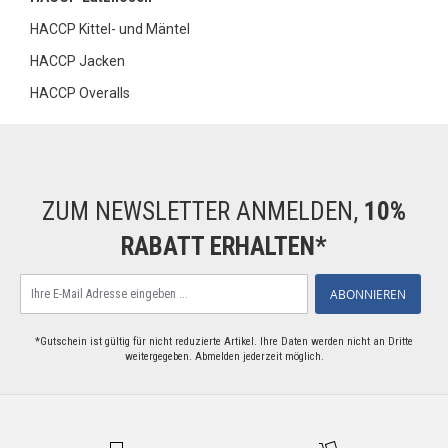
HACCP Kittel- und Mäntel
HACCP Jacken
HACCP Overalls
ZUM NEWSLETTER ANMELDEN,
10%
RABATT ERHALTEN*
Melden
ABONNIEREN
Sie
sich
für
*Gutschein ist gültig für nicht reduzierte Artikel. Ihre Daten werden nicht an Dritte
weitergegeben. Abmelden jederzeit möglich.
unseren
Newsletter
an: