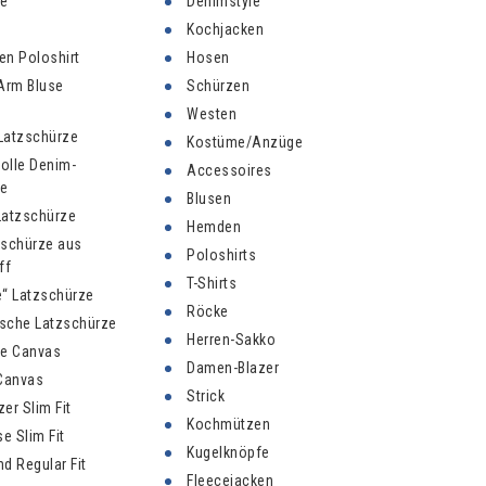
ze
Denimstyle
Kochjacken
n Poloshirt
Hosen
Arm Bluse
Schürzen
Westen
 Latzschürze
Kostüme/Anzüge
olle Denim-
Accessoires
ze
Blusen
Latzschürze
Hemden
zschürze aus
Poloshirts
ff
T-Shirts
“ Latzschürze
Röcke
sche Latzschürze
Herren-Sakko
ze Canvas
Damen-Blazer
Canvas
Strick
er Slim Fit
Kochmützen
 Slim Fit
Kugelknöpfe
d Regular Fit
Fleecejacken