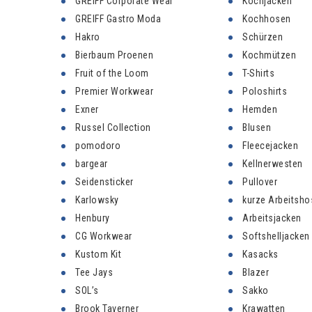
GREIFF Corporate Wear
Kochjacken
GREIFF Gastro Moda
Kochhosen
Hakro
Schürzen
Bierbaum Proenen
Kochmützen
Fruit of the Loom
T-Shirts
Premier Workwear
Poloshirts
Exner
Hemden
Russel Collection
Blusen
pomodoro
Fleecejacken
bargear
Kellnerwesten
Seidensticker
Pullover
Karlowsky
kurze Arbeitsho
Henbury
Arbeitsjacken
CG Workwear
Softshelljacken
Kustom Kit
Kasacks
Tee Jays
Blazer
SOL’s
Sakko
Brook Taverner
Krawatten