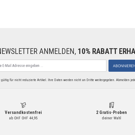
NEWSLETTER ANMELDEN,
10% RABATT ERH
den
ABONNIERE
 gültig für nicht reduzierte Artikel. Ihre Daten werden nicht an Dritte weitergegeben. Abmelden jed
eren
letter
Versandkostenfrei
2 Gratis-Proben
ab CHF CHF 44,95
deiner Wahl