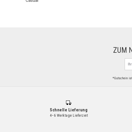
Casual
ZUM 
Mel
Sie
sich
*Gutschein ist
für
uns
News
an:
Schnelle Lieferung
4–6 Werktage Lieferzeit