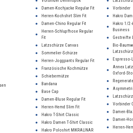
Vorbinder Denimoptik
Latzschür
Damen-Kochjacke Regular Fit
Vorbinder
Herren-Kochshirt Slim Fit
Hakro Dame
Damen-Chino Regular Fit
Hakro 1/2-
Business
Herren-Schlupfhose Regular
Fit
Gestreifte
Latzschürze Canvas
Bio-Baumw
Latzschür
Sommelier-Schürze
Espresso-
Herren-Joggpants Regular Fit
Annex Lat
Französische Kochmütze
Oxford-Sto
Schiebermütze
Regenerate
Bandana
sen
Asymmetri
Base Cap
Latzschür
Damen-Bluse Regular Fit
Vorbinder 
Herren-Hemd Slim Fit
Damen-Blaz
Hakro T-Shirt Classic
Damen-Hose
Hakro Damen T-Shirt Classic
Herren-Hem
Hakro Poloshirt MIKRALINAR