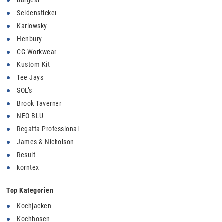
bargear
Seidensticker
Karlowsky
Henbury
CG Workwear
Kustom Kit
Tee Jays
SOL’s
Brook Taverner
NEO BLU
Regatta Professional
James & Nicholson
Result
korntex
Top Kategorien
Kochjacken
Kochhosen