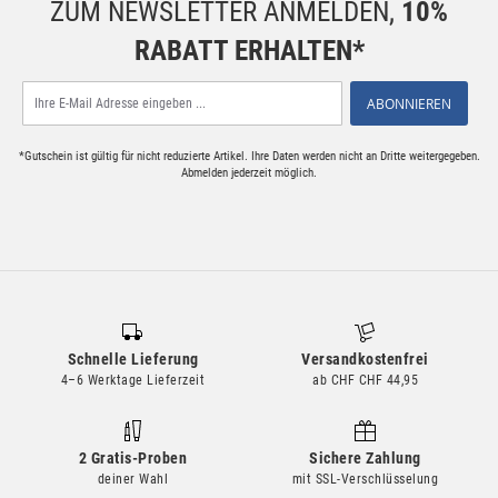
ZUM NEWSLETTER ANMELDEN,
10%
RABATT ERHALTEN*
Melden
ABONNIEREN
Sie
sich
*Gutschein ist gültig für nicht reduzierte Artikel. Ihre Daten werden nicht an Dritte weitergegeben.
für
Abmelden jederzeit möglich.
unseren
Newsletter
an:
Schnelle Lieferung
Versandkostenfrei
4–6 Werktage Lieferzeit
ab CHF CHF 44,95
2 Gratis-Proben
Sichere Zahlung
deiner Wahl
mit SSL-Verschlüsselung