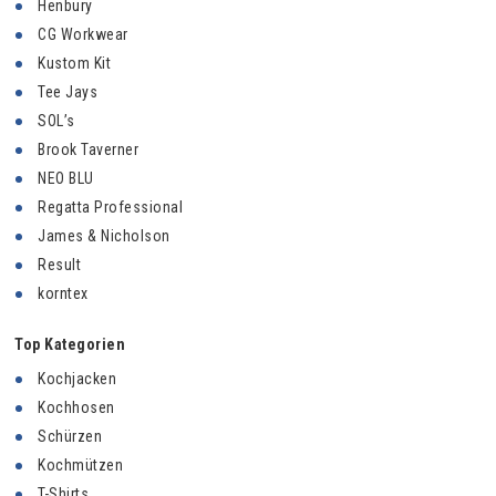
Henbury
CG Workwear
Kustom Kit
Tee Jays
SOL’s
Brook Taverner
NEO BLU
Regatta Professional
James & Nicholson
Result
korntex
Top Kategorien
Kochjacken
Kochhosen
Schürzen
Kochmützen
T-Shirts