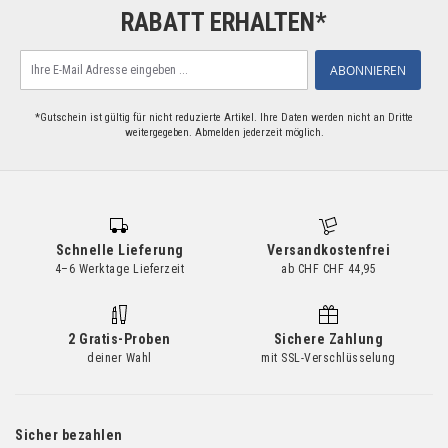
RABATT ERHALTEN*
Melden
ABONNIEREN
Sie
sich
für
*Gutschein ist gültig für nicht reduzierte Artikel. Ihre Daten werden nicht an Dritte
weitergegeben. Abmelden jederzeit möglich.
unseren
Newsletter
an:
Schnelle Lieferung
Versandkostenfrei
4–6 Werktage Lieferzeit
ab CHF CHF 44,95
2 Gratis-Proben
Sichere Zahlung
deiner Wahl
mit SSL-Verschlüsselung
Sicher bezahlen