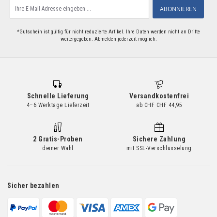
Melden
ABONNIEREN
Sie
sich
für
*Gutschein ist gültig für nicht reduzierte Artikel. Ihre Daten werden nicht an Dritte
weitergegeben. Abmelden jederzeit möglich.
unseren
Newsletter
an:
Schnelle Lieferung
Versandkostenfrei
4–6 Werktage Lieferzeit
ab CHF CHF 44,95
2 Gratis-Proben
Sichere Zahlung
deiner Wahl
mit SSL-Verschlüsselung
Sicher bezahlen