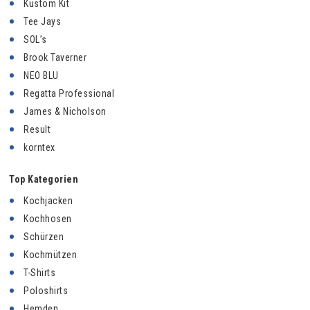
Kustom Kit
Tee Jays
SOL’s
Brook Taverner
NEO BLU
Regatta Professional
James & Nicholson
Result
korntex
Top Kategorien
Kochjacken
Kochhosen
Schürzen
Kochmützen
T-Shirts
Poloshirts
Hemden