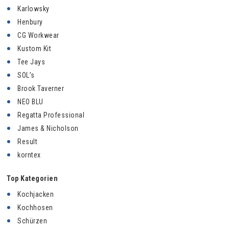
Karlowsky
Henbury
CG Workwear
Kustom Kit
Tee Jays
SOL’s
Brook Taverner
NEO BLU
Regatta Professional
James & Nicholson
Result
korntex
Top Kategorien
Kochjacken
Kochhosen
Schürzen