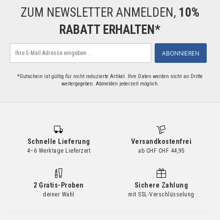
ZUM NEWSLETTER ANMELDEN,
10%
RABATT ERHALTEN*
Melden
ABONNIEREN
Sie
sich
für
*Gutschein ist gültig für nicht reduzierte Artikel. Ihre Daten werden nicht an Dritte
weitergegeben. Abmelden jederzeit möglich.
unseren
Newsletter
an:
Schnelle Lieferung
Versandkostenfrei
4–6 Werktage Lieferzeit
ab CHF CHF 44,95
2 Gratis-Proben
Sichere Zahlung
deiner Wahl
mit SSL-Verschlüsselung