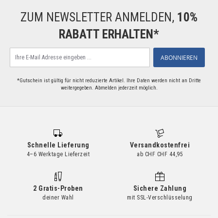
ZUM NEWSLETTER ANMELDEN,
10%
RABATT ERHALTEN*
Melden
ABONNIEREN
Sie
sich
für
*Gutschein ist gültig für nicht reduzierte Artikel. Ihre Daten werden nicht an Dritte
weitergegeben. Abmelden jederzeit möglich.
unseren
Newsletter
an:
Schnelle Lieferung
Versandkostenfrei
4–6 Werktage Lieferzeit
ab CHF CHF 44,95
2 Gratis-Proben
Sichere Zahlung
deiner Wahl
mit SSL-Verschlüsselung