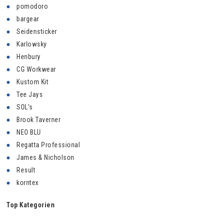
pomodoro
bargear
Seidensticker
Karlowsky
Henbury
CG Workwear
Kustom Kit
Tee Jays
SOL’s
Brook Taverner
NEO BLU
Regatta Professional
James & Nicholson
Result
korntex
Top Kategorien