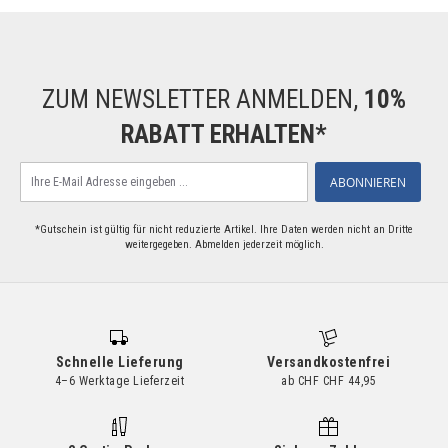
ZUM NEWSLETTER ANMELDEN,
10%
RABATT ERHALTEN*
Melden
ABONNIEREN
Sie
sich
für
*Gutschein ist gültig für nicht reduzierte Artikel. Ihre Daten werden nicht an Dritte
weitergegeben. Abmelden jederzeit möglich.
unseren
Newsletter
an:
Schnelle Lieferung
Versandkostenfrei
4–6 Werktage Lieferzeit
ab CHF CHF 44,95