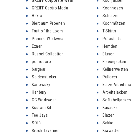
GREIFF Corporate Wear
Kochjacken
GREIFF Gastro Moda
Kochhosen
Hakro
Schürzen
Bierbaum Proenen
Kochmützen
Fruit of the Loom
T-Shirts
Premier Workwear
Poloshirts
Exner
Hemden
Russel Collection
Blusen
pomodoro
Fleecejacken
bargear
Kellnerwesten
Seidensticker
Pullover
Karlowsky
kurze Arbeitsho
Henbury
Arbeitsjacken
CG Workwear
Softshelljacken
Kustom Kit
Kasacks
Tee Jays
Blazer
SOL’s
Sakko
Brook Taverner
Krawatten