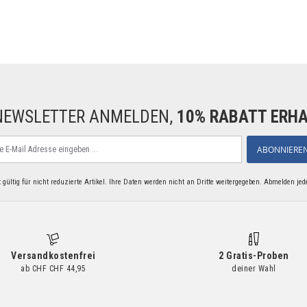
NEWSLETTER ANMELDEN,
10% RABATT ERH
den
ABONNIERE
 gültig für nicht reduzierte Artikel. Ihre Daten werden nicht an Dritte weitergegeben. Abmelden jed
eren
letter
Versandkostenfrei
2 Gratis-Proben
ab CHF CHF 44,95
deiner Wahl