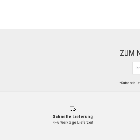
ZUM 
Mel
Sie
sich
*Gutschein ist
für
uns
News
an:
Schnelle Lieferung
4–6 Werktage Lieferzeit