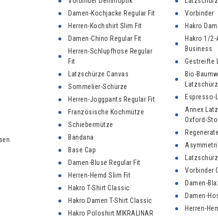
Vorbinder Denimoptik
Latzschür
Damen-Kochjacke Regular Fit
Vorbinder
Herren-Kochshirt Slim Fit
Hakro Dame
Damen-Chino Regular Fit
Hakro 1/2-
Business
Herren-Schlupfhose Regular
Fit
Gestreifte
Latzschürze Canvas
Bio-Baumw
Latzschür
Sommelier-Schürze
Espresso-
Herren-Joggpants Regular Fit
Annex Lat
Französische Kochmütze
Oxford-Sto
Schiebermütze
Regenerate
Bandana
sen
Asymmetri
Base Cap
Latzschür
Damen-Bluse Regular Fit
Vorbinder 
Herren-Hemd Slim Fit
Damen-Blaz
Hakro T-Shirt Classic
Damen-Hose
Hakro Damen T-Shirt Classic
Herren-Hem
Hakro Poloshirt MIKRALINAR