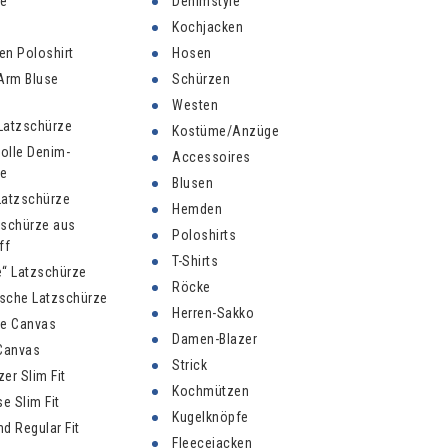
ze
Denimstyle
Kochjacken
n Poloshirt
Hosen
Arm Bluse
Schürzen
Westen
 Latzschürze
Kostüme/Anzüge
olle Denim-
Accessoires
ze
Blusen
Latzschürze
Hemden
zschürze aus
Poloshirts
ff
T-Shirts
“ Latzschürze
Röcke
sche Latzschürze
Herren-Sakko
ze Canvas
Damen-Blazer
Canvas
Strick
er Slim Fit
Kochmützen
 Slim Fit
Kugelknöpfe
d Regular Fit
Fleecejacken