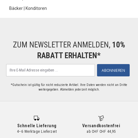
Bäcker | Konditoren
ZUM NEWSLETTER ANMELDEN,
10%
RABATT ERHALTEN*
Melden
ABONNIEREN
Sie
sich
für
*Gutschein ist gültig für nicht reduzierte Artikel. Ihre Daten werden nicht an Dritte
weitergegeben. Abmelden jederzeit möglich.
unseren
Newsletter
an:
Schnelle Lieferung
Versandkostenfrei
4–6 Werktage Lieferzeit
ab CHF CHF 44,95