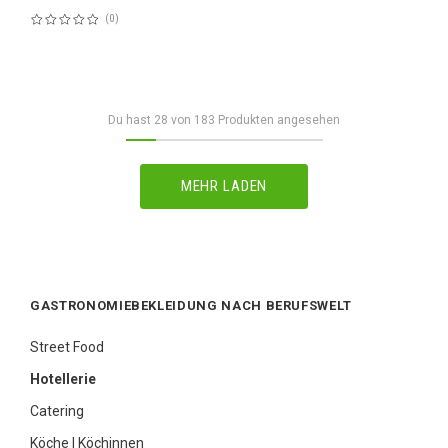
0
Bewertung:
60%
Du hast
28
von
183
Produkten angesehen
MEHR LADEN
GASTRONOMIEBEKLEIDUNG NACH BERUFSWELT
Street Food
Hotellerie
Catering
Köche | Köchinnen