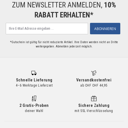
ZUM NEWSLETTER ANMELDEN,
10%
RABATT ERHALTEN*
Melden
ABONNIEREN
Sie
sich
für
*Gutschein ist gültig für nicht reduzierte Artikel. Ihre Daten werden nicht an Dritte
weitergegeben. Abmelden jederzeit möglich.
unseren
Newsletter
an:
Schnelle Lieferung
Versandkostenfrei
4–6 Werktage Lieferzeit
ab CHF CHF 44,95
2 Gratis-Proben
Sichere Zahlung
deiner Wahl
mit SSL-Verschlüsselung