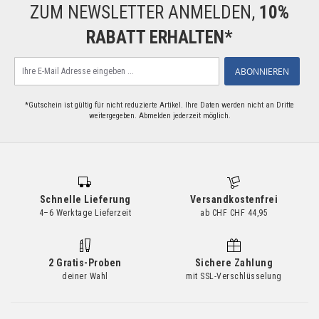
ZUM NEWSLETTER ANMELDEN,
10%
RABATT ERHALTEN*
Melden
ABONNIEREN
Sie
sich
für
*Gutschein ist gültig für nicht reduzierte Artikel. Ihre Daten werden nicht an Dritte
weitergegeben. Abmelden jederzeit möglich.
unseren
Newsletter
an:
Schnelle Lieferung
Versandkostenfrei
4–6 Werktage Lieferzeit
ab CHF CHF 44,95
2 Gratis-Proben
Sichere Zahlung
deiner Wahl
mit SSL-Verschlüsselung