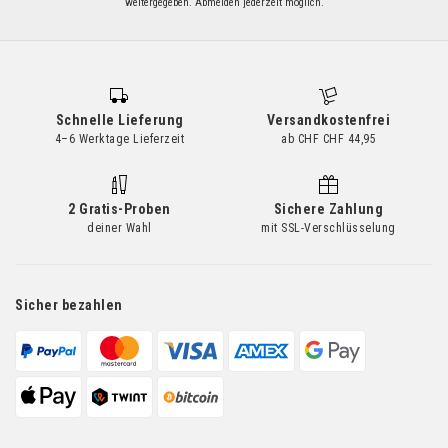
weitergegeben. Abmelden jederzeit möglich.
unseren
Newsletter
an:
Schnelle Lieferung
Versandkostenfrei
4–6 Werktage Lieferzeit
ab CHF CHF 44,95
2 Gratis-Proben
Sichere Zahlung
deiner Wahl
mit SSL-Verschlüsselung
Sicher bezahlen