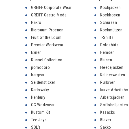
GREIFF Corporate Wear
Kochjacken
GREIFF Gastro Moda
Kochhosen
Hakro
Schürzen
Bierbaum Proenen
Kochmützen
Fruit of the Loom
T-Shirts
Premier Workwear
Poloshirts
Exner
Hemden
Russel Collection
Blusen
pomodoro
Fleecejacken
bargear
Kellnerwesten
Seidensticker
Pullover
Karlowsky
kurze Arbeitsho
Henbury
Arbeitsjacken
CG Workwear
Softshelljacken
Kustom Kit
Kasacks
Tee Jays
Blazer
SOL’s
Sakko