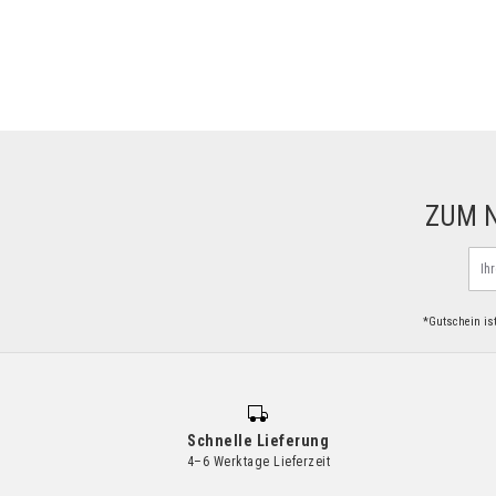
ZUM 
Mel
Sie
sich
*Gutschein ist
für
uns
News
an:
Schnelle Lieferung
4–6 Werktage Lieferzeit