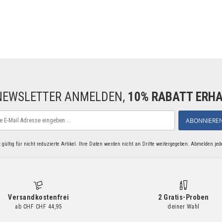
NEWSLETTER ANMELDEN,
10% RABATT ERH
den
ABONNIERE
 gültig für nicht reduzierte Artikel. Ihre Daten werden nicht an Dritte weitergegeben. Abmelden jed
eren
letter
Versandkostenfrei
2 Gratis-Proben
ab CHF CHF 44,95
deiner Wahl