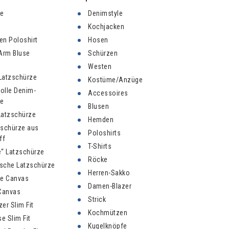
ze
Denimstyle
Kochjacken
n Poloshirt
Hosen
Arm Bluse
Schürzen
Westen
 Latzschürze
Kostüme/Anzüge
olle Denim-
Accessoires
ze
Blusen
Latzschürze
Hemden
zschürze aus
Poloshirts
ff
T-Shirts
“ Latzschürze
Röcke
sche Latzschürze
Herren-Sakko
ze Canvas
Damen-Blazer
Canvas
Strick
er Slim Fit
Kochmützen
 Slim Fit
Kugelknöpfe