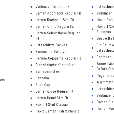
Vorbinder Denimoptik
Latzschür
Damen-Kochjacke Regular Fit
Vorbinder
Herren-Kochshirt Slim Fit
Hakro Dame
Damen-Chino Regular Fit
Hakro 1/2-
Business
Herren-Schlupfhose Regular
Fit
Gestreifte
Latzschürze Canvas
Bio-Baumw
Latzschür
Sommelier-Schürze
Espresso-
Herren-Joggpants Regular Fit
Annex Lat
Französische Kochmütze
Oxford-Sto
Schiebermütze
Regenerate
Bandana
sen
Asymmetri
Base Cap
Latzschür
Damen-Bluse Regular Fit
Vorbinder 
Herren-Hemd Slim Fit
Damen-Blaz
Hakro T-Shirt Classic
Damen-Hose
Hakro Damen T-Shirt Classic